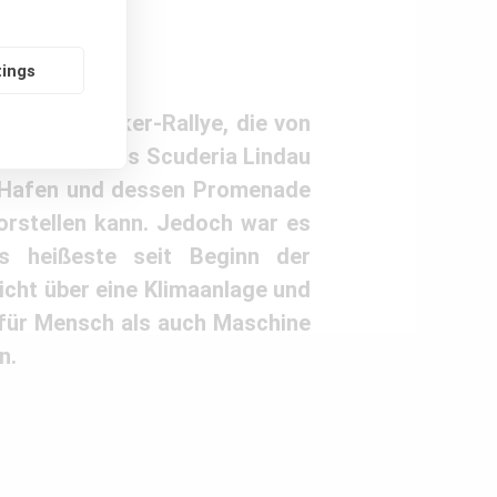
tings
nelle Klassiker-Rallye, die von
otorsportclubs Scuderia Lindau
r Hafen und dessen Promenade
orstellen kann. Jedoch war es
s heißeste seit Beginn der
cht über eine Klimaanlage und
 für Mensch als auch Maschine
n.