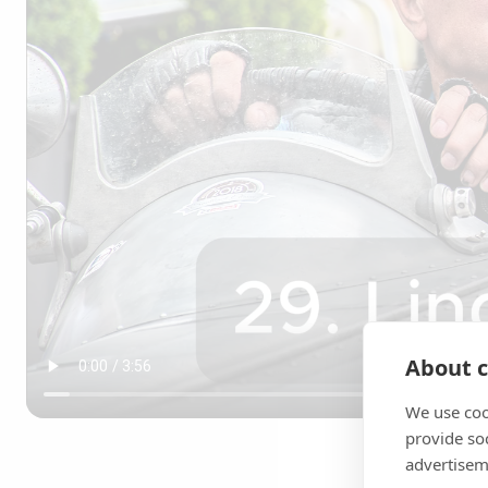
About c
We use coo
provide so
advertisem